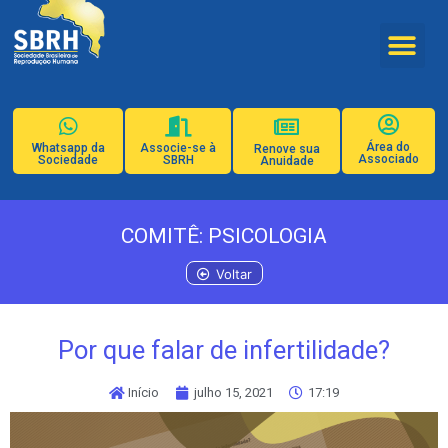
Área do
Whatsapp da
Associe-se à
Renove sua
Associado
Sociedade
SBRH
Anuidade
COMITÊ: PSICOLOGIA
Voltar
Por que falar de infertilidade?
Início
julho 15, 2021
17:19