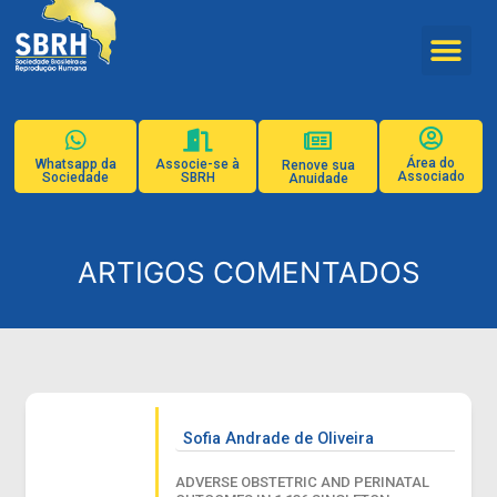
Área do
Whatsapp da
Associe-se à
Renove sua
Associado
Sociedade
SBRH
Anuidade
ARTIGOS COMENTADOS
Sofia Andrade de Oliveira
ADVERSE OBSTETRIC AND PERINATAL