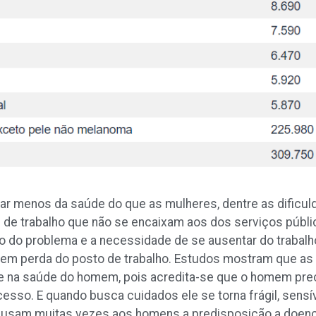
r menos da saúde do que as mulheres, dentre as dificul
 de trabalho que não se encaixam aos dos serviços públic
 do problema e a necessidade de se ausentar do trabalh
 em perda do posto de trabalho. Estudos mostram que a
e na saúde do homem, pois acredita-se que o homem preci
cesso. E quando busca cuidados ele se torna frágil, sensív
causam muitas vezes aos homens a predisposição a doenç