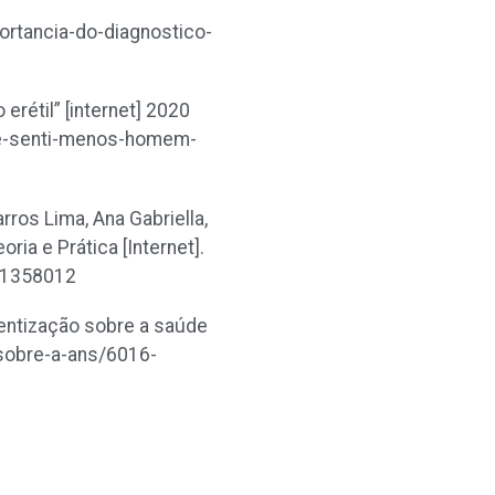
ortancia-do-diagnostico-
rétil” [internet] 2020
me-senti-menos-homem-
rros Lima, Ana Gabriella,
ia e Prática [Internet].
821358012
entização sobre a saúde
/sobre-a-ans/6016-