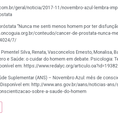
c.com.br/geral/noticia/2017-11/novembro-azul-lembra-imp
ostata
próstata “Nunca me senti menos homem por ter disfunção e
ww.oncoguia.org.br/conteudo/cancer-de-prostata-nunca-
14024/7/
, Pimentel Silva, Renata, Vasconcelos Ernesto, Monalisa, Ba
ro e Saúde: o cuidar do homem em debate. Psicologia: Teor
sponível em: https://www.redalyc.org/articulo.oa?id=193
aúde Suplementar (ANS) – Novembro Azul: mês de consci
 Disponível em: http://www.ans.gov.br/aans/noticias-ans
onscientizacao-sobre-a-saude-do-homem