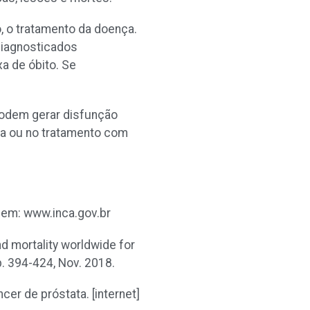
, o tratamento da doença.
diagnosticados
a de óbito. Se
podem gerar disfunção
ata ou no tratamento com
l em: www.inca.gov.br
nd mortality worldwide for
 p. 394-424, Nov. 2018.
er de próstata. [internet]