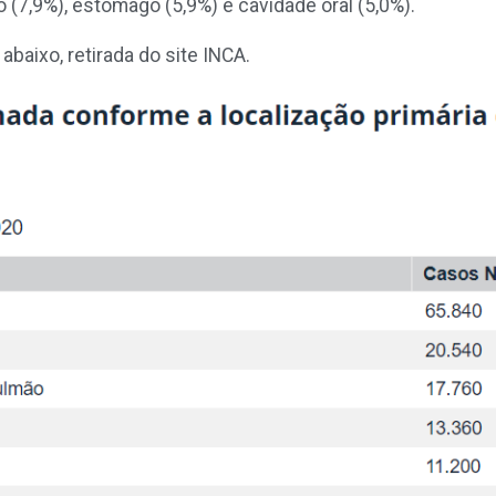
o (7,9%), estômago (5,9%) e cavidade oral (5,0%).
baixo, retirada do site INCA.