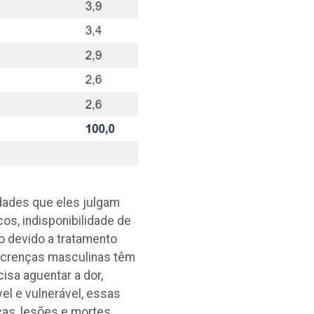
dades que eles julgam
os, indisponibilidade de
o devido a tratamento
s crenças masculinas têm
sa aguentar a dor,
el e vulnerável, essas
as, lesões e mortes.