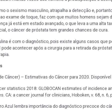
mo o sexismo masculino, atrapalha a detecção e, portanto
 ao exame de toque, faz com que muitos homens sejam 
nça já está em estado avançado, o que leva a uma alta tax
cial, o câncer de próstata tem grandes chances de cura.
ina é com o diagnóstico, pois existe alguns casos que 
l pode acontecer após a cirurgia para a retirada da próst
apia.
as
l de Câncer) – Estimativas do Câncer para 2020. Disponíve
cancer statistics 2018: GLOBOCAN estimates of incidence a
. CA: a cancer journal for clinicians, Hoboken, v. 68, n. 6,
ro Azul lembra importância do diagnóstico precoce do cânc