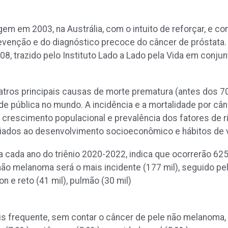
em em 2003, na Austrália, com o intuito de reforçar, e co
evenção e do diagnóstico precoce do câncer de próstata. 
, trazido pelo Instituto Lado a Lado pela Vida em conju
atros principais causas de morte prematura (antes dos 70
de pública no mundo. A incidência e a mortalidade por c
 crescimento populacional e prevalência dos fatores de r
ados ao desenvolvimento socioeconômico e hábitos de v
ara cada ano do triênio 2020-2022, indica que ocorrerão 62
 não melanoma será o mais incidente (177 mil), seguido 
on e reto (41 mil), pulmão (30 mil)
 frequente, sem contar o câncer de pele não melanoma, 