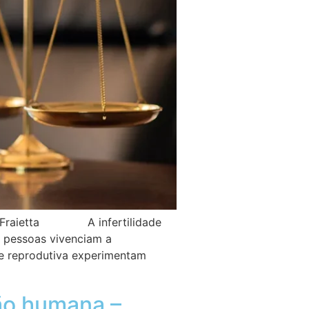
o Fraietta A infertilidade
6 pessoas vivenciam a
de reprodutiva experimentam
ão humana –