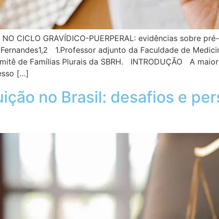
 CICLO GRAVÍDICO-PUERPERAL: evidências sobre pré-nat
rnandes1,2 1.Professor adjunto da Faculdade de Medicin
mitê de Famílias Plurais da SBRH. INTRODUÇÃO A maior v
esso […]
uição no Brasil: desafios e pe