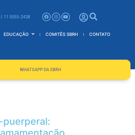
 | 11 5055-2438
EDUCAÇÃO
COMITÊS SBRH
CONTATO
WHATSAPP DA SBRH
-puerperal:
 e amamentação