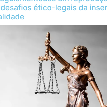
e desafios ético-legais da ins
alidade