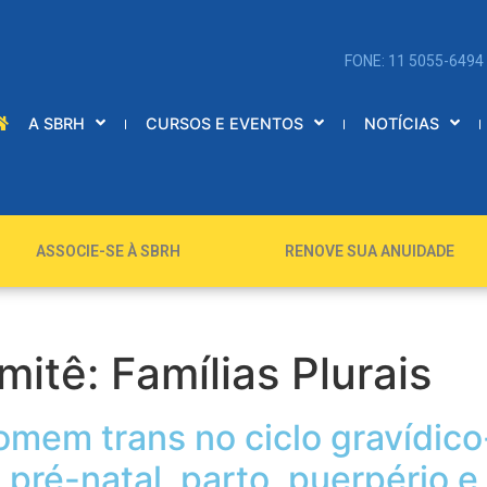
FONE: 11 5055-6494
A SBRH
CURSOS E EVENTOS
NOTÍCIAS
ASSOCIE-SE À SBRH
RENOVE SUA ANUIDADE
mitê:
Famílias Plurais
omem trans no ciclo gravídico
 pré-natal, parto, puerpério