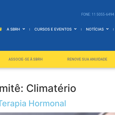
FONE: 11 5055-6494
A SBRH
CURSOS E EVENTOS
NOTÍCIAS
ASSOCIE-SE À SBRH
RENOVE SUA ANUIDADE
mitê:
Climatério
Terapia Hormonal