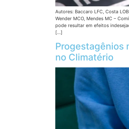
Autores: Baccaro LFC, Costa LOBF
Wender MCO, Mendes MC – Comitê 
pode resultar em efeitos indesej
[…]
Progestagênios 
no Climatério