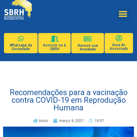
Área do
Whatsapp da
Associe-se à
Renove sua
Associado
Sociedade
SBRH
Anuidade
Recomendações para a vacinação
contra COVID-19 em Reprodução
Humana
Início
março 9, 2021
19:37