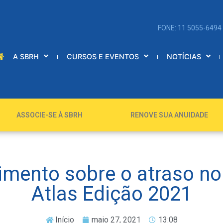
FONE: 11 5055-6494
A SBRH
CURSOS E EVENTOS
NOTÍCIAS
ASSOCIE-SE À SBRH
RENOVE SUA ANUIDADE
imento sobre o atraso no
Atlas Edição 2021
Início
maio 27, 2021
13:08