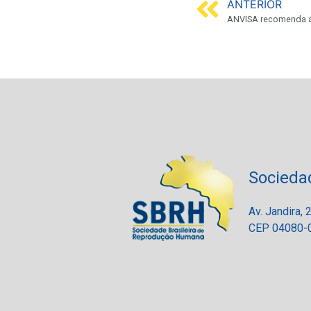
ANTERIOR
Socieda
Av. Jandira,
CEP 04080-0