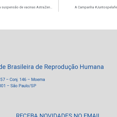
ANVISA recomenda a suspensão de vacinas AstraZeneca/Fiocruz para gestantes!
A Campanha #Juntospelafer
de Brasileira de Reprodução Humana
 257 – Conj. 146 – Moema
01 – São Paulo/SP
RECEBA NOVIDADES NO EMAIL