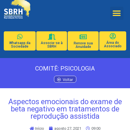
Área do
Whatsapp da
Associe-se à
Renove sua
Associado
Sociedade
SBRH
Anuidade
COMITÊ: PSICOLOGIA
Voltar
Aspectos emocionais do exame de
beta negativo em tratamentos de
reprodução assistida
Início
agosto 27, 2021
09:00