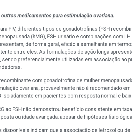
e outros medicamentos para estimulação ovariana.
ara FIV, diferentes tipos de gonadotrofinas (FSH recombin
menopausada (hMG), FSH urinário e combinações com LH 
resentam, de forma geral, eficácia semelhante em termos
tente entre eles. As formulações de ação longa apresen
a, sendo preferencialmente utilizadas em associação ao 
ndedoras.
ecombinante com gonadotrofina de mulher menopausada, 
timulação ovariana, provavelmente não é recomendado e
isoladamente em pacientes com resposta normal e baix
CG ao FSH não demonstrou benefício consistente em taxa
posta ou idade avançada, apesar de hipóteses fisiológic
s disponíveis indicam que a associação de letrozol ou de 