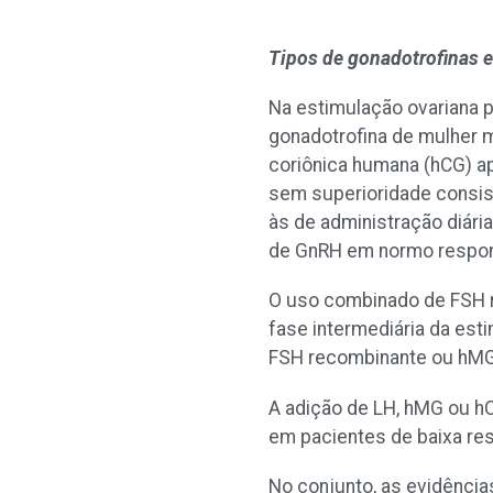
Tipos de gonadotrofinas 
Na estimulação ovariana p
gonadotrofina de mulher 
coriônica humana (hCG) ap
sem superioridade consis
às de administração diári
de GnRH em normo respo
O uso combinado de FSH r
fase intermediária da es
FSH recombinante ou hMG 
A adição de LH, hMG ou h
em pacientes de baixa res
No conjunto, as evidência