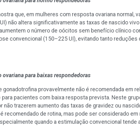
o ovariana para normo respondedoras
ostra que, em mulheres com resposta ovariana normal, va
I) não altera significativamente as taxas de nascido vivo
aumentem o número de oócitos sem benefício clínico con
se convencional (150–225 UI), evitando tanto reduções
o ovariana para baixas respondedoras
 gonadotrofina provavelmente não é recomendada em re
) para pacientes com baixa resposta prevista. Neste grup
 não trazerem aumento das taxas de gravidez ou nascido
o é recomendado de rotina, mas pode ser considerado em
 especialmente quando a estimulação convencional tende 