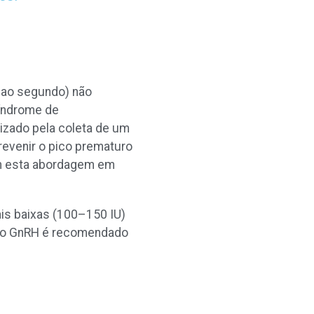
a ao segundo) não
índrome de
rizado pela coleta de um
evenir o pico prematuro
uem esta abordagem em
is baixas (100–150 IU)
 do GnRH é recomendado