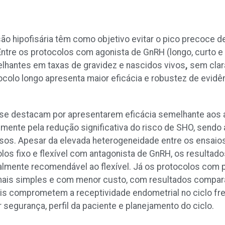
o hipofisária têm como objetivo evitar o pico precoce de
Entre os protocolos com agonista de GnRH (longo, curto e 
hantes em taxas de gravidez e nascidos vivos
,
sem clar
tocolo longo apresenta maior eficácia e robustez de evidê
se destacam por apresentarem eficácia semelhante aos
mente pela redução significativa do risco de SHO, sendo 
asos. Apesar da elevada heterogeneidade entre os ensaio
os fixo e flexível com antagonista de GnRH, os resultad
gualmente recomendável ao flexível. Já os protocolos co
, mais simples e com menor custo, com resultados compa
ois comprometem a receptividade endometrial no ciclo fr
 segurança, perfil da paciente e planejamento do ciclo.