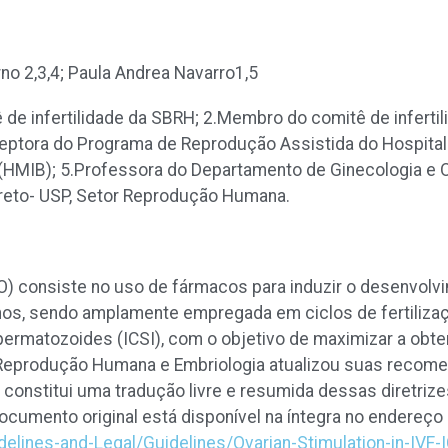
erno
2,3,4
; Paula Andrea Navarro
1,5
de infertilidade da SBRH; 2.Membro do comitê de infertil
ceptora do Programa de Reprodução Assistida do Hospital 
a (HMIB); 5.Professora do Departamento de Ginecologia e 
Preto- USP, Setor Reprodução Humana.
O) consiste no uso de fármacos para induzir o desenvolv
nos, sendo amplamente empregada em ciclos de fertilização
permatozoides (ICSI), com o objetivo de maximizar a obt
 Reprodução Humana e Embriologia atualizou suas reco
o constitui uma tradução livre e resumida dessas diretriz
ocumento original está disponível na íntegra no endereço 
elines-and-Legal/Guidelines/Ovarian-Stimulation-in-IVF-