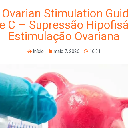
Ovarian Stimulation Guid
e C – Supressão Hipofisá
Estimulação Ovariana
Início
maio 7, 2026
16:31