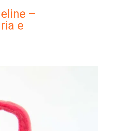
eline –
ria e