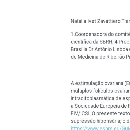
Natalia Ivet Zavattiero Ti
1.Coordenadora do comitê 
científica da SBRH; 4.Pre
Brasília Dr Antônio Lisbo
de Medicina de Ribeirão 
A estimulação ovariana (E
múltiplos folículos ovaria
intracitoplasmática de es
a Sociedade Europeia de
FIV/ICSI. O presente text
supressão hipofisária; o d
https://www.eshre.eu/Guid