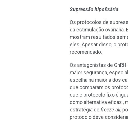
Supressão hipofisária
Os protocolos de supressã
da estimulação ovariana. 
mostram resultados semel
eles. Apesar disso, o pro
recomendado.
Os antagonistas de GnRH 
maior segurança, especial
escolha na maioria dos c
que comparam os protocol
que o protocolo fixo é i
como alternativa eficaz 
estratégia de
freeze-all
, p
protocolo deve considerar