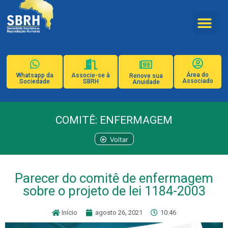
Área do
Whatsapp da
Associe-se à
Renove sua
Associado
Sociedade
SBRH
Anuidade
COMITÊ: ENFERMAGEM
Voltar
Parecer do comitê de enfermagem
sobre o projeto de lei 1184-2003
Início
agosto 26, 2021
10:46