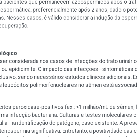
 Para pacientes que permanecem azoospérmicos após o tra
espermática, preferencialmente após 2 anos, dado o pote
as. Nesses casos, é válido considerar a indução da esp
ecuperação.
ológico
er considerada nos casos de infecções do trato urinário 
uite ou epididimite. O impacto das infecções—sintomática
nclusivo, sendo necessários estudos clínicos adicionais. 
e leucócitos polimorfonucleares no sêmen está associa
itos peroxidase-positivos (ex.: >1 milhão/mL de sêmen; 
rma infecção bacteriana. Culturas e testes moleculares 
liar na identificação do patógeno, caso existente. A pre
eriospermia significativa. Entretanto, a positividade das c