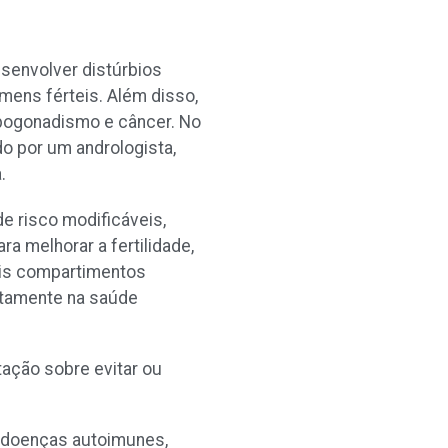
senvolver distúrbios
mens férteis. Além disso,
pogonadismo e câncer. No
do por um andrologista,
a.
de risco modificáveis,
ra melhorar a fertilidade,
ois compartimentos
etamente na saúde
tação sobre evitar ou
, doenças autoimunes,