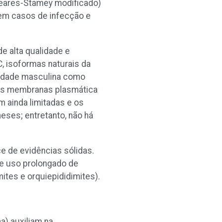
Meares-Stamey modificado)
 em casos de infecção e
e alta qualidade e
C, isoformas naturais da
tilidade masculina como
das membranas plasmática
 ainda limitadas e os
eses; entretanto, não há
e de evidências sólidas.
e uso prolongado de
mites e orquiepididimites).
a) auxiliam na