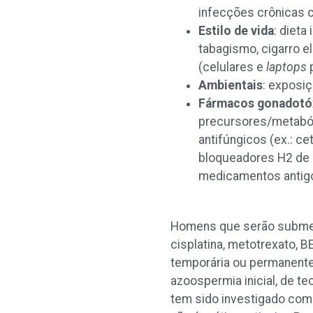
infecções crônicas c
Estilo de vida
: dieta
tabagismo, cigarro e
(celulares e
laptops
p
Ambientais
: exposiç
Fármacos gonadotó
precursores/metabóli
antifúngicos (ex.: cet
bloqueadores H2 de h
medicamentos antigot
Homens que serão submeti
cisplatina, metotrexato, B
temporária ou permanente
azoospermia inicial, de t
tem sido investigado como