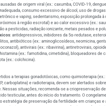
ausadas de origem viral (ex.: caxumba, COVID-19, dengue)
 inadequada, consumo excessivo de álcool, uso de drogas 
letrônico e
vaping
, sedentarismo, exposição prolongada à
róximos à região escrotal) e ao calor excessivo (ex.: sauna
ão a pesticidas, radiação ionizante, metais pesados e po
xicos
: antidepressivos, inibidores da 5α-redutase, ester
tos, antibióticos (ex.: aminoglicosídeos, neomicina, gent
oconazol), antivirais (ex.: ribavirina), antiretrovirais, opioi
istamina (ex.: famotidina, cimetidina), bloqueadores de ca
a (ex.: colchicina).
dos a terapias gonadotóxicas, como quimioterapia (ex.: 
EP, carboplatina) e radioterapia, devem ser alertados sobre 
. Nessas situações, recomenda-se a criopreservação de
ecido testicular, antes do início do tratamento. O congel
 estratégia de preservação da fertilidade em crianças e