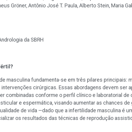
us Gröner, Antônio José T. Paula, Alberto Stein, Maria Ga
ndrologia da SBRH
értil?
dade masculina fundamenta-se em três pilares principais: m
e intervenções cirúrgicas. Essas abordagens devem ser a
er combinadas conforme o perfil clínico e laboratorial de 
esticular e espermática, visando aumentar as chances de 
qualidade de vida —dado que a infertilidade masculina é
ializar os resultados das técnicas de reprodução assistid