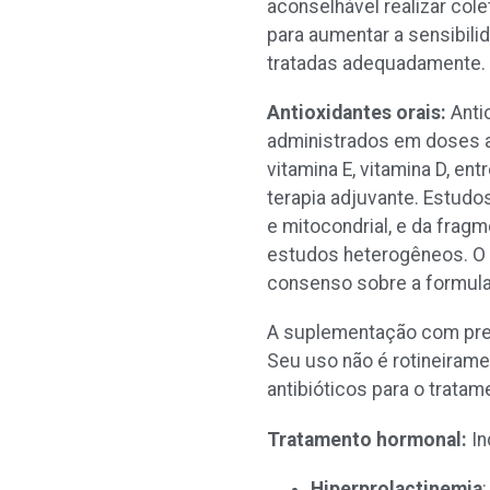
aconselhável realizar co
para aumentar a sensibili
tratadas adequadamente.
Antioxidantes orais:
Anti
administrados em doses ade
vitamina E, vitamina D, en
terapia adjuvante. Estud
e mitocondrial, e da frag
estudos heterogêneos. O u
consenso sobre a formula
A suplementação com preb
Seu uso não é rotineiram
antibióticos para o tratam
Tratamento hormonal:
In
Hiperprolactinemia