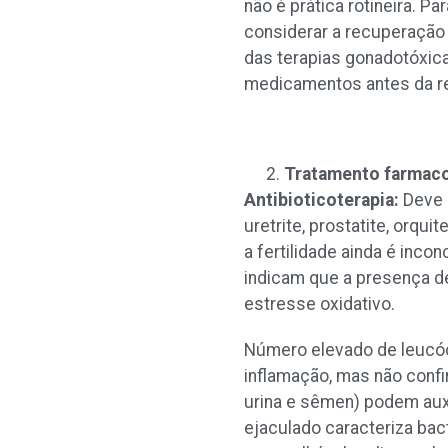
não é prática rotineira.
considerar a recuperação 
das terapias gonadotóxic
medicamentos antes da r
Tratamento farmac
Antibioticoterapia:
Deve s
uretrite, prostatite, orq
a fertilidade ainda é inco
indicam que a presença d
estresse oxidativo.
Número elevado de leucóc
inflamação, mas não confi
urina e sêmen) podem auxi
ejaculado caracteriza bact