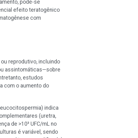
tamento, pode-se
ncial efeito teratogênico
ermatogênese com
ou reprodutivo, incluindo
s ou assintomáticas—sobre
Entretanto, estudos
da com o aumento do
leucocitospermia) indica
complementares (uretra,
sença de >10³ UFC/mL no
ulturas é variável, sendo