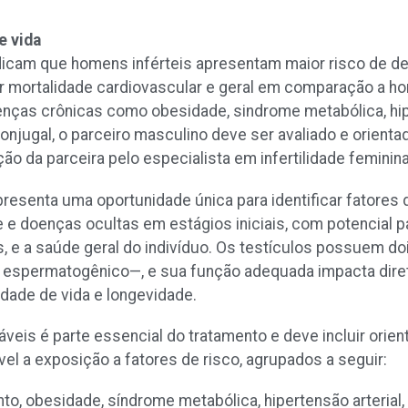
e vida
dicam que homens inférteis apresentam maior risco de de
r mortalidade cardiovascular e geral em comparação a ho
nças crônicas como obesidade, sindrome metabólica, hi
conjugal, o parceiro masculino deve ser avaliado e orienta
ão da parceira pelo especialista em infertilidade feminin
presenta uma oportunidade única para identificar fatores 
te e doenças ocultas em estágios iniciais, com potencial pa
, e a saúde geral do indivíduo. Os testículos possuem d
o espermatogênico—, e sua função adequada impacta dir
idade de vida e longevidade.
veis é parte essencial do tratamento e deve incluir orien
el a exposição a fatores de risco, agrupados a seguir:
to, obesidade, síndrome metabólica, hipertensão arterial