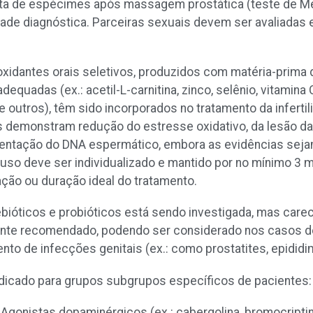
leta de espécimes após massagem prostática (teste de 
dade diagnóstica. Parceiras sexuais devem ser avaliadas
oxidantes orais seletivos, produzidos com matéria-prima d
quadas (ex.: acetil-L-carnitina, zinco, selênio, vitamina 
tre outros), têm sido incorporados no tratamento da infer
os demonstram redução do estresse oxidativo, da lesão 
mentação do DNA espermático, embora as evidências sejam
so deve ser individualizado e mantido por no mínimo 3 m
ção ou duração ideal do tratamento.
ióticos e probióticos está sendo investigada, mas carec
ente recomendado, podendo ser considerado nos casos d
ento de infecções genitais (ex.: como prostatites, epididi
dicado para grupos subgrupos específicos de pacientes:
: Agonistas dopaminérgicos (ex.: cabergolina, bromocriptin