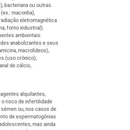
, bacteriana ou outras.
(ex.: maconha),
 radiação eletromagnética
, forno industrial).
luentes ambientais.
oides anabolizantes e seus
amicina, macrolídeos),
des (uso crônico),
nal de cálcio,
agentes alquilantes,
o risco de infertilidade
 sêmen ou, nos casos de
amento de espermatogônias
 adolescentes, mas ainda