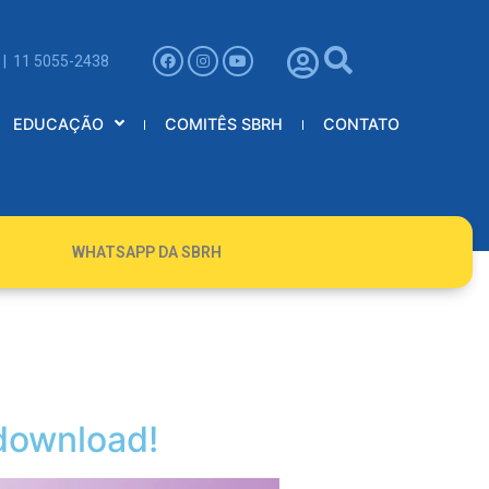
 | 11 5055-2438
EDUCAÇÃO
COMITÊS SBRH
CONTATO
WHATSAPP DA SBRH
 download!