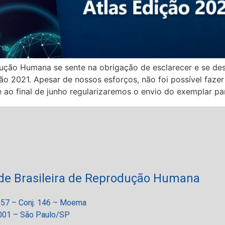
dução Humana se sente na obrigação de esclarecer e se de
ão 2021. Apesar de nossos esforços, não foi possível fazer
ao final de junho regularizaremos o envio do exemplar pa
de Brasileira de Reprodução Humana
 257 – Conj. 146 – Moema
01 – São Paulo/SP