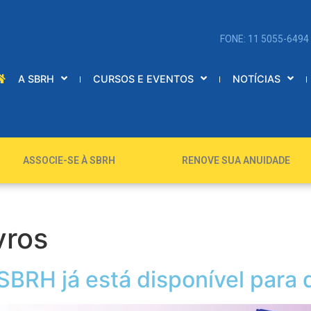
FONE: 11 5055-6494
A SBRH
CURSOS E EVENTOS
NOTÍCIAS
ASSOCIE-SE À SBRH
RENOVE SUA ANUIDADE
vros
SBRH já está disponível para