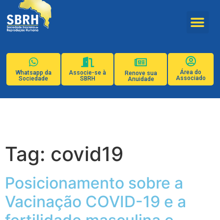
Área do
Whatsapp da
Associe-se à
Renove sua
Associado
Sociedade
SBRH
Anuidade
Tag:
covid19
Posicionamento sobre a
Vacinação COVID-19 e a