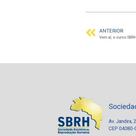
ANTERIOR
Socieda
Av. Jandira,
CEP 04080-0