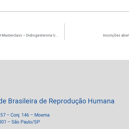
Vem aí, o curso SBRH Masterclass – Didrogesterona Updates: Um novo olhar sobre comodidade e segurança
Inscrições abe
de Brasileira de Reprodução Humana
 257 – Conj. 146 – Moema
01 – São Paulo/SP