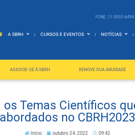
FONE: 11 5055-6494
A SBRH
CURSOS E EVENTOS
NOTÍCIAS
ASSOCIE-SE À SBRH
RENOVE SUA ANUIDADE
a os Temas Científicos qu
abordados no CBRH202
Início
outubro 24, 2022
09:42