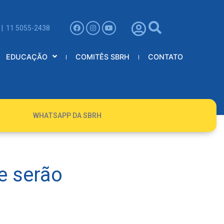
 | 11 5055-2438
EDUCAÇÃO
COMITÊS SBRH
CONTATO
WHATSAPP DA SBRH
e serão
3