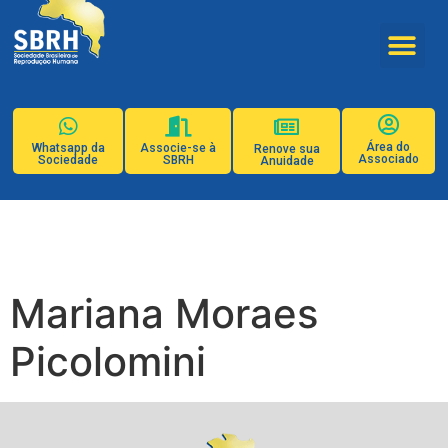
Área do
Whatsapp da
Associe-se à
Renove sua
Associado
Sociedade
SBRH
Anuidade
Mariana Moraes
Picolomini