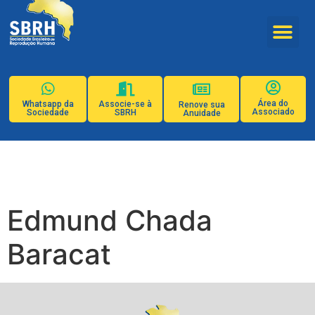
Área do
Whatsapp da
Associe-se à
Renove sua
Associado
Sociedade
SBRH
Anuidade
Edmund Chada
Baracat