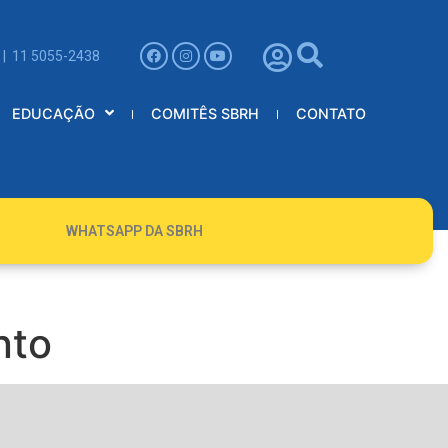
 | 11 5055-2438
EDUCAÇÃO
COMITÊS SBRH
CONTATO
WHATSAPP DA SBRH
nto