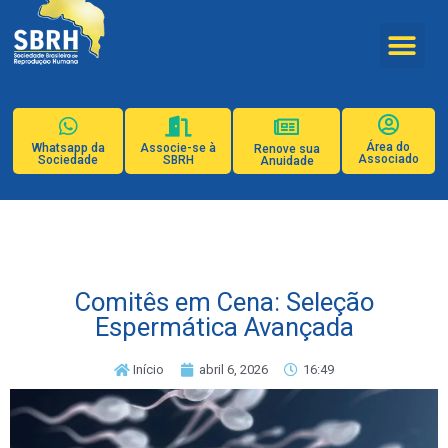
Área do
Whatsapp da
Associe-se à
Renove sua
Associado
Sociedade
SBRH
Anuidade
Comitês em Cena: Seleção
Espermática Avançada
Início
abril 6, 2026
16:49