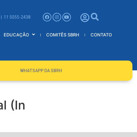
 | 11 5055-2438
EDUCAÇÃO
COMITÊS SBRH
CONTATO
WHATSAPP DA SBRH
l (In