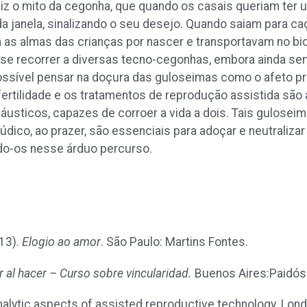
z o mito da cegonha, que quando os casais queriam ter
a janela, sinalizando o seu desejo. Quando saiam para ca
as almas das crianças por nascer e transportavam no bi
-se recorrer a diversas tecno-cegonhas, embora ainda se
ossível pensar na doçura das guloseimas como o afeto pr
nfertilidade e os tratamentos de reprodução assistida s
áusticos, capazes de corroer a vida a dois. Tais gulose
 lúdico, ao prazer, são essenciais para adoçar e neutraliz
ndo-os nesse árduo percurso.
013).
Elogio ao amor
. São Paulo: Martins Fontes.
r al hacer – Curso sobre vincularidad.
Buenos Aires:Paidós
alytic aspects of assisted reproductive technology. Lond