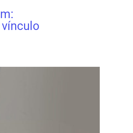
em:
 vínculo