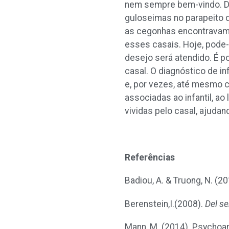
nem sempre bem-vindo. Di
guloseimas no parapeito d
as cegonhas encontravam 
esses casais. Hoje, pode
desejo será atendido. É p
casal. O diagnóstico de i
e, por vezes, até mesmo c
associadas ao infantil, ao
vividas pelo casal, ajuda
Referências
Badiou, A. & Truong, N. (2
Berenstein,I.(2008).
Del se
Mann, M. (2014). Psychoan