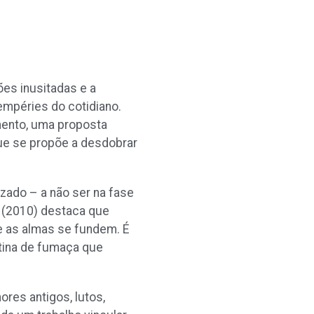
ões inusitadas e a
empéries do cotidiano.
mento, uma proposta
 que se propõe a desdobrar
zado – a não ser na fase
o (2010) destaca que
e as almas se fundem. É
rtina de fumaça que
ores antigos, lutos,