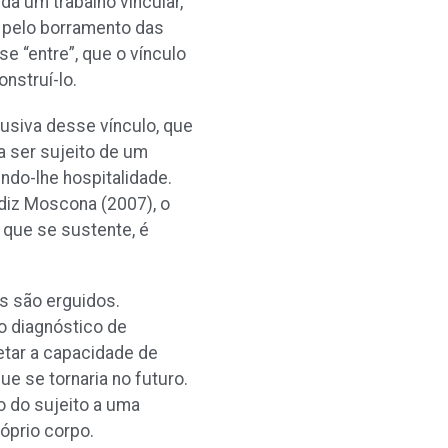
da um trabalho vincular,
o pelo borramento das
se “entre”, que o vínculo
onstruí-lo.
lusiva desse vínculo, que
a ser sujeito de um
ndo-lhe hospitalidade.
diz Moscona (2007), o
 que se sustente, é
os são erguidos.
o diagnóstico de
fetar a capacidade de
ue se tornaria no futuro.
o do sujeito a uma
róprio corpo.