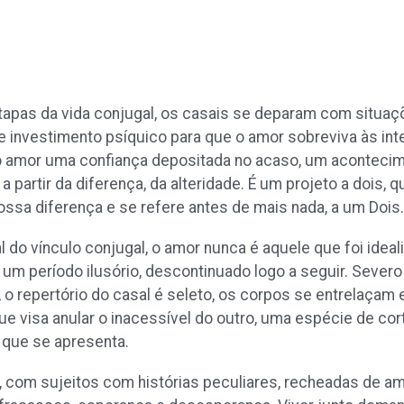
tapas da vida conjugal, os casais se deparam com situaç
 investimento psíquico para que o amor sobreviva às int
o amor uma confiança depositada no acaso, um aconteci
a partir da diferença, da alteridade. É um projeto a dois,
ssa diferença e se refere antes de mais nada, a um Dois.
 vínculo conjugal, o amor nunca é aquele que foi ideali
, um período ilusório, descontinuado logo a seguir. Sever
 repertório do casal é seleto, os corpos se entrelaçam 
que visa anular o inacessível do outro, uma espécie de co
 que se apresenta.
l, com sujeitos com histórias peculiares, recheadas de am