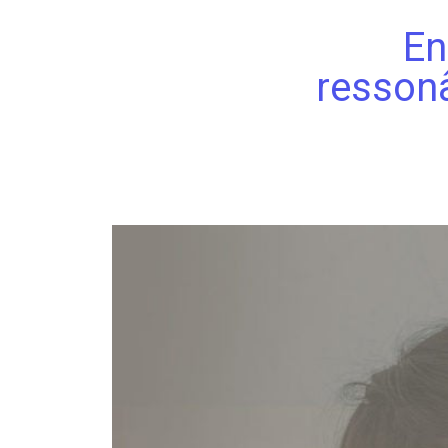
En
ressonâ