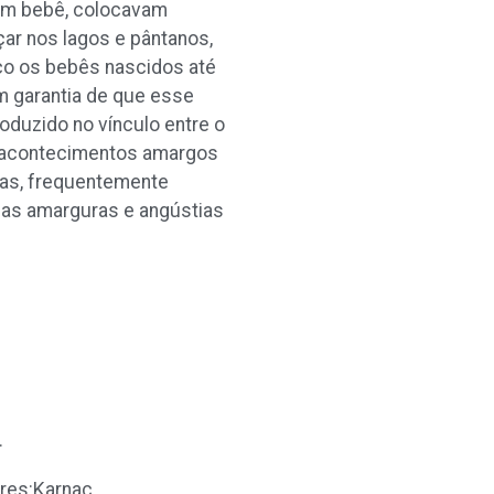
 um bebê, colocavam
çar nos lagos e pântanos,
co os bebês nascidos até
m garantia de que esse
oduzido no vínculo entre o
ão acontecimentos amargos
imas, frequentemente
ar as amarguras e angústias
.
res:Karnac.