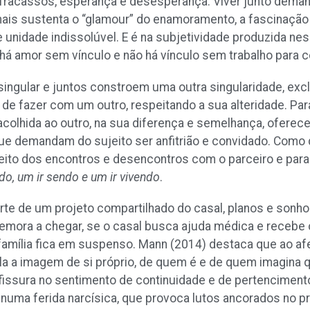
 fracassos, esperança e desesperança.
Viver junto deman
mais sustenta o “glamour” do enamoramento, a fascinaçã
e unidade indissolúvel. E é na subjetividade produzida nes
 há amor sem vínculo e não há vínculo sem trabalho para c
 singular e juntos constroem uma outra singularidade, exc
 de fazer com um outro, respeitando a sua alteridade. Par
 acolhida ao outro, na sua diferença e semelhança, oferece
ue demandam do sujeito ser anfitrião e convidado. Como 
feito dos encontros e desencontros com o parceiro e para
do, um ir sendo e um ir vivendo
.
arte de um projeto compartilhado do casal, planos e sonh
 demora a chegar, se o casal busca ajuda médica e recebe 
de família fica em suspenso. Mann (2014) destaca que ao a
bala a imagem de si próprio, de quem é e de quem imagina q
fissura no sentimento de continuidade e de pertenciment
 numa ferida narcísica, que provoca lutos ancorados no p