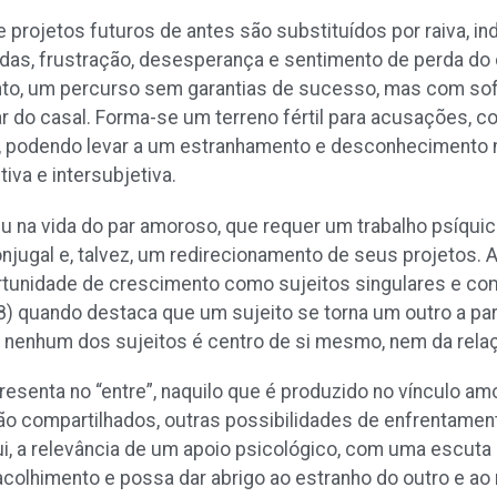
rojetos futuros de antes são substituídos por raiva, in
vidas, frustração, desesperança e sentimento de perda do
ento, um percurso sem garantias de sucesso, mas com sof
lar do casal. Forma-se um terreno fértil para acusações, 
as, podendo levar a um estranhamento e desconhecimento
tiva e intersubjetiva.
iu na vida do par amoroso, que requer um trabalho psíquic
onjugal e, talvez, um redirecionamento de seus projetos
nidade de crescimento como sujeitos singulares e como
8) quando destaca que um sujeito se torna um outro a par
, nenhum dos sujeitos é centro de si mesmo, nem da rela
presenta no “entre”, naquilo que é produzido no vínculo 
são compartilhados, outras possibilidades de enfrentame
i, a relevância de um apoio psicológico, com uma escuta q
e acolhimento e possa dar abrigo ao estranho do outro e a