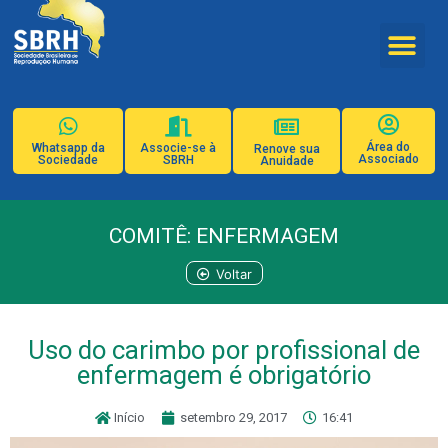
Área do
Whatsapp da
Associe-se à
Renove sua
Associado
Sociedade
SBRH
Anuidade
COMITÊ: ENFERMAGEM
Voltar
Uso do carimbo por profissional de
enfermagem é obrigatório
Início
setembro 29, 2017
16:41