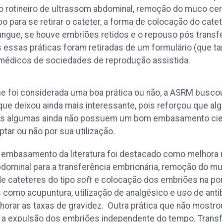
so rotineiro de ultrassom abdominal, remoção do muco cervi
mpo para se retirar o cateter, a forma de colocação do cat
angue, se houve embriões retidos e o repouso pós transf
s essas práticas foram retiradas de um formulário (que t
 médicos de sociedades de reprodução assistida.
e foi considerada uma boa prática ou não, a ASRM buscou 
 que deixou ainda mais interessante, pois reforçou que 
as algumas ainda não possuem um bom embasamento cientí
optar ou não por sua utilização.
basamento da literatura foi destacado como melhora n
bdominal para a transferência embrionária, remoção do mu
de cateteres do tipo
soft
e colocação dos embriões na po
s como acupuntura, utilização de analgésico e uso de ant
orar as taxas de gravidez. Outra prática que não mostrou
ós a expulsão dos embriões independente do tempo. Trans