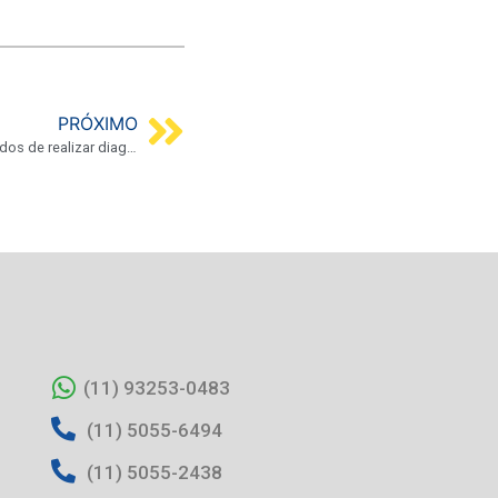
PRÓXIMO
Retificação – Enfermeiros estão proibidos de realizar diagnósticos e solicitar exames
(11) 93253-0483
(11) 5055-6494
(11) 5055-2438