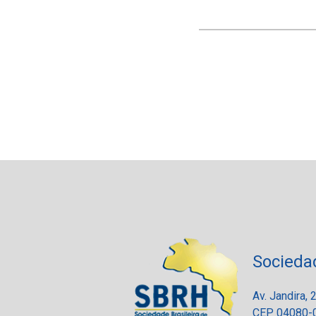
Socieda
Av. Jandira,
CEP 04080-0