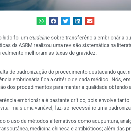
olhido foi um
Guideline
sobre transferência embrionária p
áticas da ASRM realizou uma revisão sistemática na liter
e realmente melhoram as taxas de gravidez.
 falta de padronização do procedimento destacando que, na
ncia embrionária fica a critério de cada médico. Nós, e
ção dos procedimentos para manter a qualidade obtendo 
rência embrionária é bastante crítico, pois envolve tant
 evitar mais uma variável, faz-se necessário uma padroniz
do o uso de métodos alternativos como acupuntura, analg
nscutânea, medicina chinesa e antibióticos; além das pr