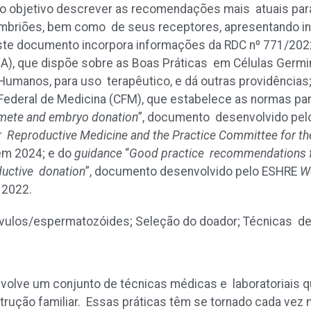
objetivo descrever as recomendações mais atuais para 
mbriões, bem como de seus receptores, apresentando i
ste documento incorpora informações da RDC nº 771/202
ISA), que dispõe sobre as Boas Práticas em Células Germi
umanos, para uso terapêutico, e dá outras providências
ederal de Medicina (CFM), que estabelece as normas par
ete and embryo donation
”, documento desenvolvido pe
r Reproductive Medicine and the Practice Committee for th
em 2024; e do
guidance
“
Good practice recommendations fo
oductive donation
”, documento desenvolvido pelo ESHRE
W
 2022.
vulos/espermatozóides; Seleção do doador; Técnicas de
nvolve um conjunto de técnicas médicas e laboratoriais 
nstrução familiar. Essas práticas têm se tornado cada ve