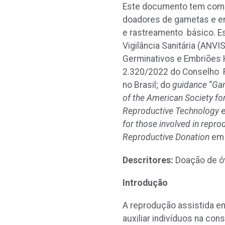
Este documento tem como 
doadores de gametas e e
e rastreamento básico. E
Vigilância Sanitária (ANV
Germinativos e Embriões H
2.320/2022 do Conselho F
no Brasil; do
guidance
“
Gam
of the American Society fo
Reproductive Technology
for those involved in repr
Reproductive Donation
em
Descritores:
Doação de ó
Introdução
A reprodução assistida e
auxiliar indivíduos na co