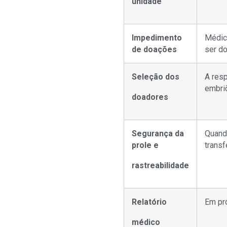
unidade
Impedimento
Médico
de doações
ser d
Seleção dos
A res
embri
doadores
Segurança da
Quand
prole e
trans
rastreabilidade
Relatório
Em pro
médico