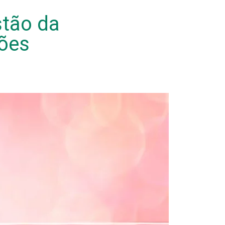
stão da
ões