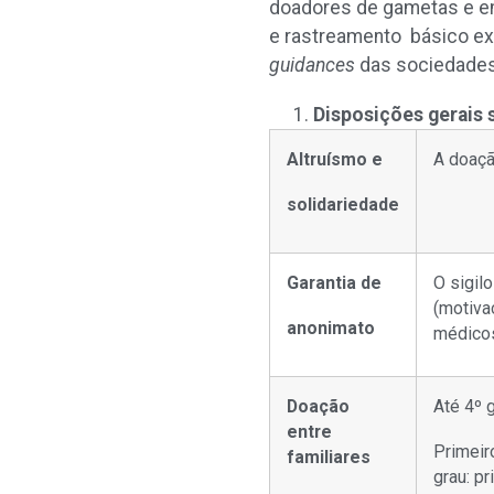
doadores de gametas e e
e rastreamento básico exi
guidances
das sociedades
Disposições gerais
Altruísmo e
A doaçã
solidariedade
Garantia de
O sigil
(motiva
anonimato
médicos
Doação
Até 4º 
entre
Primeiro
familiares
grau: pr