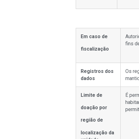
Em caso de
Autori
fins d
fiscalização
Registros dos
Os reg
dados
manti
Limite de
É per
habit
doação por
permi
região de
localização da