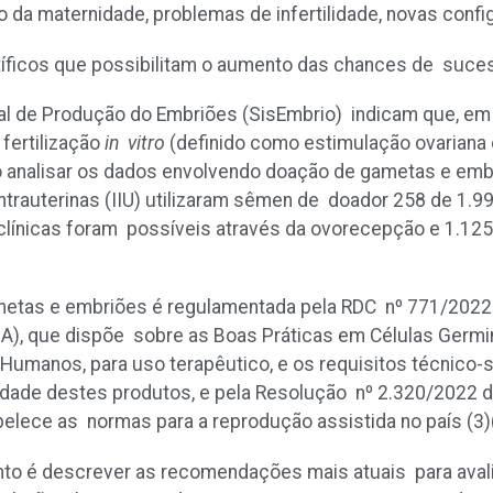
 da maternidade, problemas de infertilidade, novas con
ntíficos que possibilitam o aumento das chances de suc
l de Produção do Embriões (SisEmbrio) indicam que, em 
 fertilização
in vitro
(definido como estimulação ovariana e
o analisar os dados envolvendo doação de gametas e emb
trauterinas (IIU) utilizaram sêmen de doador 258 de 1.9
línicas foram possíveis através da ovorecepção e 1.12
.
ametas e embriões é regulamentada pela RDC nº 771/2022
ISA), que dispõe sobre as Boas Práticas em Células Germi
Humanos, para uso terapêutico, e os requisitos técnico
lidade destes produtos, e pela Resolução nº 2.320/2022 
belece as normas para a reprodução assistida no país
(3)
to é descrever as recomendações mais atuais para avali