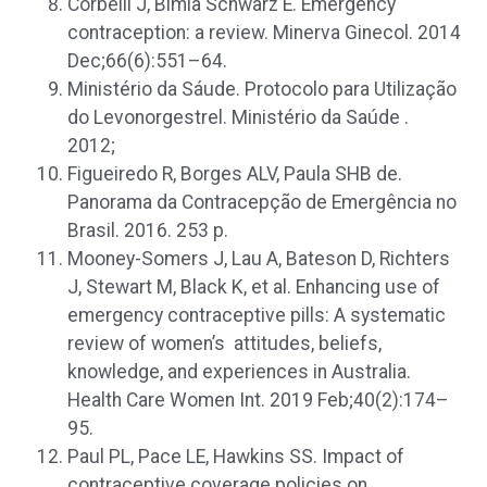
Corbelli J, Bimla Schwarz E. Emergency
contraception: a review. Minerva Ginecol. 2014
Dec;66(6):551–64.
Ministério da Sáude. Protocolo para Utilização
do Levonorgestrel. Ministério da Saúde .
2012;
Figueiredo R, Borges ALV, Paula SHB de.
Panorama da Contracepção de Emergência no
Brasil. 2016. 253 p.
Mooney-Somers J, Lau A, Bateson D, Richters
J, Stewart M, Black K, et al. Enhancing use of
emergency contraceptive pills: A systematic
review of women’s attitudes, beliefs,
knowledge, and experiences in Australia.
Health Care Women Int. 2019 Feb;40(2):174–
95.
Paul PL, Pace LE, Hawkins SS. Impact of
contraceptive coverage policies on