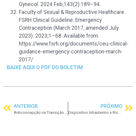
Gynecol. 2024 Feb;143(2):189–94.
Faculty of Sexual & Reproductive Healthcare.
FSRH Clinical Guideline: Emergency
Contraception (March 2017, amended July
2023). 2023;1–68. Available from:
https://www.fsrh.org/documents/ceu-clinical-
guidance-emergency-contraception-march-
2017/
BAIXE AQUI O PDF DO BOLETIM
ANTERIOR
PRÓXIMO
Anticoncepção na Transição Menopausal: qual é a orientação mais adequada?
Dispositivo Intrauterino e Risco de Infertilidade: O que dizem as Evidências Cientificas?