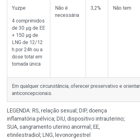
Yuzpe
Não é
3,2%
Não tem
necessária
4 comprimidos
de 30
μ
g de EE
+ 150
μ
g de
LNG de 12/12
h por 24h ou a
dose total em
tomada única
Em qualquer circunstância, oferecer preservativo e orien
anticoncepcionais.
LEGENDA: RS, relação sexual; DIP, doença
inflamatória pélvica; DIU, dispositivo intrauterino;
SUA, sangramento uterino anormal; EE,
etinilestradiol; LNG, levonorgestrel