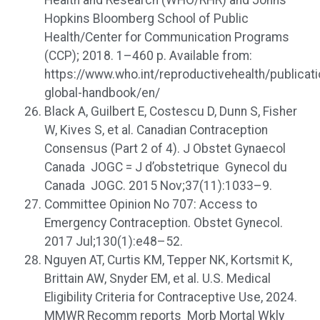
Health and Research (WHO/RHR) and Johns
Hopkins Bloomberg School of Public
Health/Center for Communication Programs
(CCP); 2018. 1–460 p. Available from:
https://www.who.int/reproductivehealth/publicat
global-handbook/en/
Black A, Guilbert E, Costescu D, Dunn S, Fisher
W, Kives S, et al. Canadian Contraception
Consensus (Part 2 of 4). J Obstet Gynaecol
Canada JOGC = J d’obstetrique Gynecol du
Canada JOGC. 2015 Nov;37(11):1033–9.
Committee Opinion No 707: Access to
Emergency Contraception. Obstet Gynecol.
2017 Jul;130(1):e48–52.
Nguyen AT, Curtis KM, Tepper NK, Kortsmit K,
Brittain AW, Snyder EM, et al. U.S. Medical
Eligibility Criteria for Contraceptive Use, 2024.
MMWR Recomm reports Morb Mortal Wkly