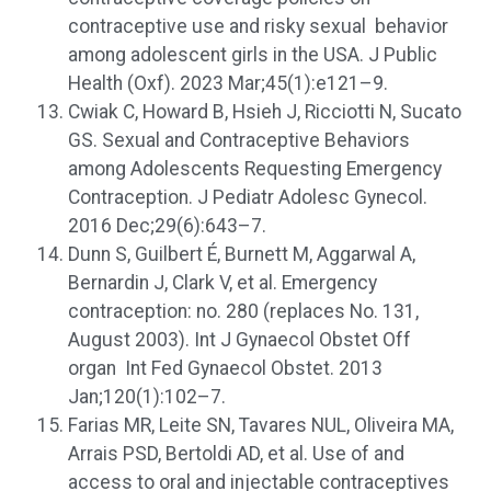
contraceptive use and risky sexual behavior
among adolescent girls in the USA. J Public
Health (Oxf). 2023 Mar;45(1):e121–9.
Cwiak C, Howard B, Hsieh J, Ricciotti N, Sucato
GS. Sexual and Contraceptive Behaviors
among Adolescents Requesting Emergency
Contraception. J Pediatr Adolesc Gynecol.
2016 Dec;29(6):643–7.
Dunn S, Guilbert É, Burnett M, Aggarwal A,
Bernardin J, Clark V, et al. Emergency
contraception: no. 280 (replaces No. 131,
August 2003). Int J Gynaecol Obstet Off
organ Int Fed Gynaecol Obstet. 2013
Jan;120(1):102–7.
Farias MR, Leite SN, Tavares NUL, Oliveira MA,
Arrais PSD, Bertoldi AD, et al. Use of and
access to oral and injectable contraceptives