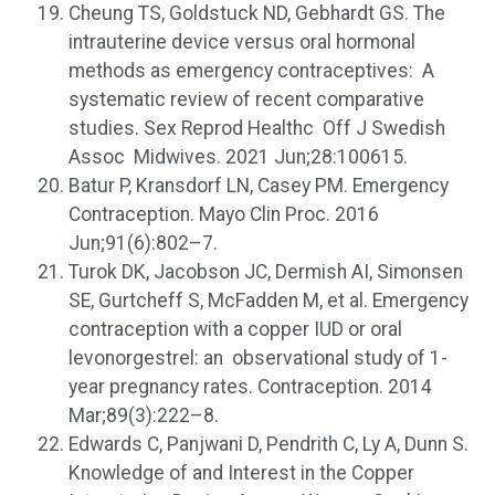
Cheung TS, Goldstuck ND, Gebhardt GS. The
intrauterine device versus oral hormonal
methods as emergency contraceptives: A
systematic review of recent comparative
studies. Sex Reprod Healthc Off J Swedish
Assoc Midwives. 2021 Jun;28:100615.
Batur P, Kransdorf LN, Casey PM. Emergency
Contraception. Mayo Clin Proc. 2016
Jun;91(6):802–7.
Turok DK, Jacobson JC, Dermish AI, Simonsen
SE, Gurtcheff S, McFadden M, et al. Emergency
contraception with a copper IUD or oral
levonorgestrel: an observational study of 1-
year pregnancy rates. Contraception. 2014
Mar;89(3):222–8.
Edwards C, Panjwani D, Pendrith C, Ly A, Dunn S.
Knowledge of and Interest in the Copper