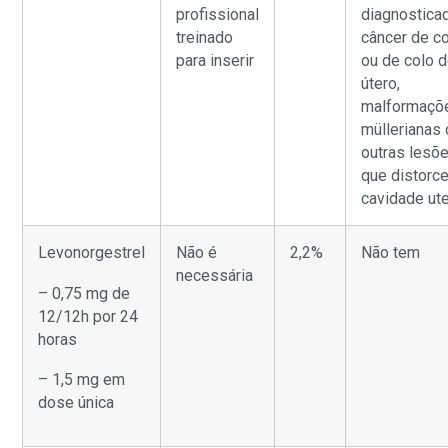
profissional
diagnostica
treinado
câncer de c
para inserir
ou de colo 
útero,
malformaçõ
müllerianas 
outras lesõ
que distorc
cavidade ute
Levonorgestrel
Não é
2,2%
Não tem
necessária
– 0,75 mg de
12/12h por 24
horas
– 1,5 mg em
dose única