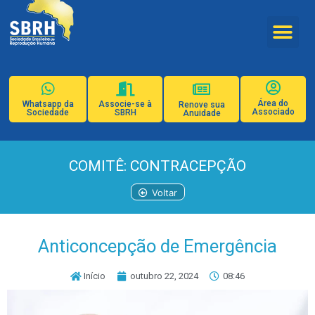
Área do
Whatsapp da
Associe-se à
Renove sua
Associado
Sociedade
SBRH
Anuidade
COMITÊ: CONTRACEPÇÃO
Voltar
Anticoncepção de Emergência
Início
outubro 22, 2024
08:46