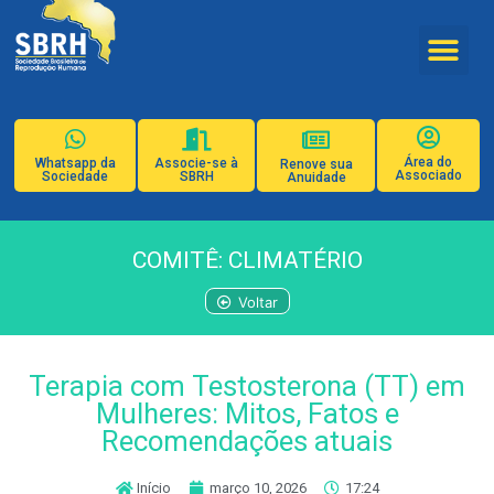
Área do
Whatsapp da
Associe-se à
Renove sua
Associado
Sociedade
SBRH
Anuidade
COMITÊ: CLIMATÉRIO
Voltar
Terapia com Testosterona (TT) em
Mulheres: Mitos, Fatos e
Recomendações atuais
Início
março 10, 2026
17:24