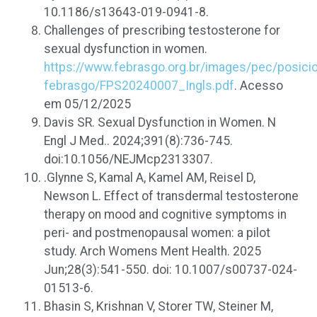
10.1186/s13643-019-0941-8.
Challenges of prescribing testosterone for
sexual dysfunction in women.
https://www.febrasgo.org.br/images/pec/posic
febrasgo/FPS20240007_Ingls.pdf
. Acesso
em 05/12/2025
Davis SR. Sexual Dysfunction in Women. N
Engl J Med.. 2024;391(8):736-745.
doi:10.1056/NEJMcp2313307.
.
Glynne S, Kamal A, Kamel AM, Reisel D,
Newson L. Effect of transdermal testosterone
therapy on mood and cognitive symptoms in
peri- and postmenopausal women: a pilot
study. Arch Womens Ment Health. 2025
Jun;28(3):541-550. doi: 10.1007/s00737-024-
01513-6.
Bhasin S, Krishnan V, Storer TW, Steiner M,