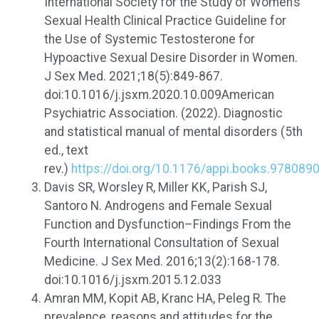
International Society for the Study of Women’s
Sexual Health Clinical Practice Guideline for
the Use of Systemic Testosterone for
Hypoactive Sexual Desire Disorder in Women.
J Sex Med. 2021;18(5):849-867.
doi:10.1016/j.jsxm.2020.10.009American
Psychiatric Association. (2022).
Diagnostic
and statistical manual of mental disorders
(5th
ed., text
rev.)
https://doi.org/10.1176/appi.books.97808
Davis SR, Worsley R, Miller KK, Parish SJ,
Santoro N. Androgens and Female Sexual
Function and Dysfunction–Findings From the
Fourth International Consultation of Sexual
Medicine. J Sex Med. 2016;13(2):168-178.
doi:10.1016/j.jsxm.2015.12.033
Amran MM, Kopit AB, Kranc HA, Peleg R. The
prevalence, reasons and attitudes for the