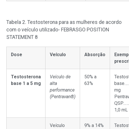
Tabela 2. Testosterona para as mulheres de acordo
com o veículo utilizado- FEBRASGO POSITION
STATEMENT
8
Dose
Veículo
Absorção
Exemp
prescr
Testosterona
Veículo de
50% a
Testos
base 1 a 5 mg
alta
63%
base……
performance
mg
(Pentravan®)
Pentra
QSP……
1,0 mL
Veículo
9% a 14%
Testos