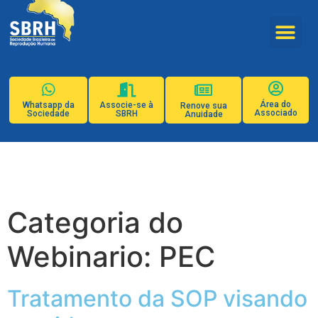
Área do
Whatsapp da
Associe-se à
Renove sua
Associado
Sociedade
SBRH
Anuidade
Categoria do
Webinario:
PEC
Tratamento da SOP visando